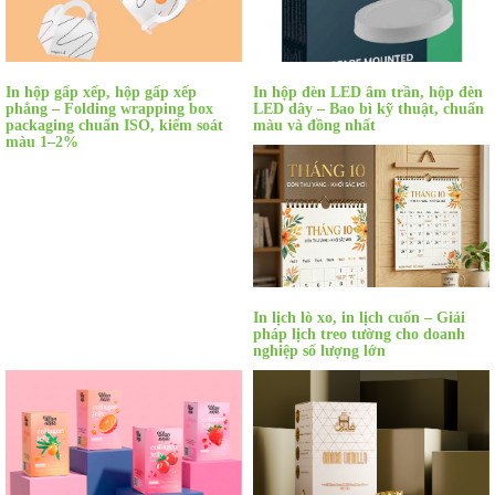
In hộp gấp xếp, hộp gấp xếp
In hộp đèn LED âm trần, hộp đèn
phẳng – Folding wrapping box
LED dây – Bao bì kỹ thuật, chuẩn
packaging chuẩn ISO, kiểm soát
màu và đồng nhất
màu 1–2%
In lịch lò xo, in lịch cuốn – Giải
pháp lịch treo tường cho doanh
nghiệp số lượng lớn