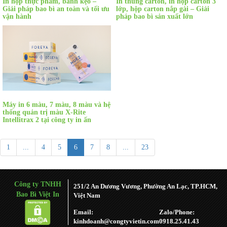
In hộp thực phẩm, bánh kẹo –
In thùng carton, in hộp carton 3
Giải pháp bao bì an toàn và tối ưu
lớp, hộp carton nắp gài – Giải
vận hành
pháp bao bì sản xuất lớn
Máy in 6 màu, 7 màu, 8 màu và hệ
thống quản trị màu X-Rite
Intellitrax 2 tại công ty in ấn
1
...
4
5
6
7
8
...
23
Công ty TNHH
251/2 An Dương Vương, Phường An Lạc, TP.HCM,
Bao Bì Việt In
Việt Nam
Email:
Zalo/Phone:
kinhdoanh@congtyvietin.com
0918.25.41.43