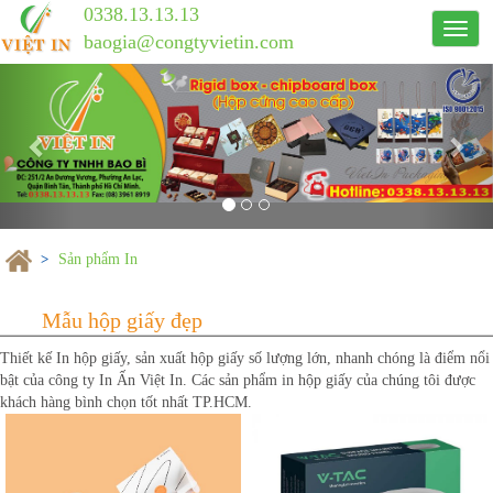
0338.13.13.13
Công
baogia@congtyvietin.com
ty
Previous
in
Nex
ấn
Việt
In
Sản phẩm In
Thiết kế In hộp giấy, sản xuất hộp giấy số lượng lớn, nhanh chóng là điểm nổi
bật của công ty In Ấn Việt In. Các sản phẩm in hộp giấy của chúng tôi được
khách hàng bình chọn tốt nhất TP.HCM.
Mẫu hộp giấy đẹp