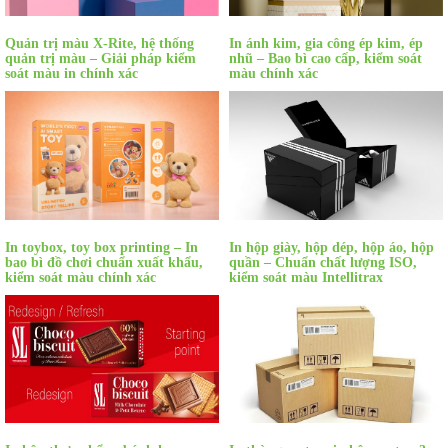
Quản trị màu X-Rite, hệ thống
In ánh kim, gia công ép kim, ép
quản trị màu – Giải pháp kiểm
nhũ – Bao bì cao cấp, kiểm soát
soát màu in chính xác
màu chính xác
In toybox, toy box printing – In
In hộp giày, hộp dép, hộp áo, hộp
bao bì đồ chơi chuẩn xuất khẩu,
quần – Chuẩn chất lượng ISO,
kiểm soát màu chính xác
kiểm soát màu Intellitrax