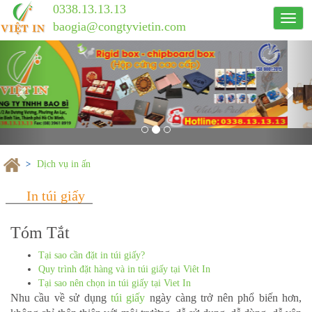
0338.13.13.13
Công
baogia@congtyvietin.com
ty
Previous
in
Nex
ấn
Việt
In
Dịch vụ in ấn
Tóm Tắt
Tại sao cần đặt in túi giấy?
In túi giấy
Quy trình đặt hàng và in túi giấy tại Viêt In
Tại sao nên chọn in túi giấy tại Viet In
Nhu cầu về sử dụng
túi giấy
ngày càng trở nên phổ biến hơn,