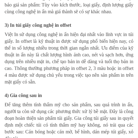
báo giá sản phẩm: Tùy vào kích thước, loại giấy, định lượng giấy
cùng công nghệ in ấn mà giá thành sẽ có sự khác nhau.
3) In túi giấy công nghệ in offset
Việt In sử dụng công nghệ in ấn hiện đại nhất vào lĩnh vực in túi
giấy. In offset là kỹ thuật in được sử dụng phổ biến hiện nay, có
thể in số lượng nhiều trong thời gian ngắn nhất. Ưu điểm của kỹ
thuật in ấn này là chất lượng hình ảnh cao, nét và sạch hơn, ứng
dụng trên nhiều mặt in, chế tạo bản in dễ dàng và tuổi thọ bản in
cao. Thông thường phương pháp in offset 2, 3 màu hoặc in offset
4 màu được sử dụng chủ yếu trong việc tạo nên sản phẩm in trên
mặt giấy có sẵn.
4) Gia công sau in
Để tăng thêm tính thẩm mỹ cho sản phẩm, sau quá trình in ấn,
người ta còn sử dụng các phương thức xử lý bề mặt. Đây là công
đoạn hoàn thiện sản phẩm túi giấy. Gia công túi giấy sau in quyết
định một chiếc túi có tính thẩm mỹ hay không, nó trải qua các
bước sau: Cán bóng hoặc cán mờ, bế hình, dán mép túi giấy, xỏ