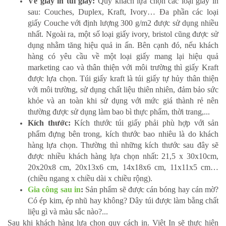
Về giấy in túi giấy:
Quý khách lựa chọn các loại giấy in
sau: Couches, Duplex, Kraft, Ivory… Đa phần các loại
giấy Couche với định lượng 300 g/m2 được sử dụng nhiều
nhất. Ngoài ra, một số loại giấy ivory, bristol cũng được sử
dụng nhằm tăng hiệu quả in ấn. Bên cạnh đó, nếu khách
hàng có yêu cầu về một loại giấy mang lại hiệu quả
marketing cao và thân thiện với môi trường thì giấy Kraft
được lựa chọn. Túi giấy kraft là túi giấy tự hủy thân thiện
với môi trường, sử dụng chất liệu thiên nhiên, đảm bảo sức
khỏe và an toàn khi sử dụng với mức giá thành rẻ nên
thường được sử dụng làm bao bì thực phẩm, thời trang,...
Kích thước:
Kích thước túi giấy phải phù hợp với sản
phẩm đựng bên trong, kích thước bao nhiêu là do khách
hàng lựa chọn. Thường thì những kích thước sau đây sẽ
được nhiều khách hàng lựa chọn nhất: 21,5 x 30x10cm,
20x20x8 cm, 20x13x6 cm, 14x18x6 cm, 11x11x5 cm…
(chiều ngang x chiều dài x chiều rộng).
Gia công sau in
:
Sản phẩm sẽ được cán bóng hay cán mờ?
Có ép kim, ép nhũ hay không? Dây túi được làm bằng chất
liệu gì và màu sắc nào?...
Sau khi khách hàng lựa chọn quy cách in. Viêt In sẽ thực hiện