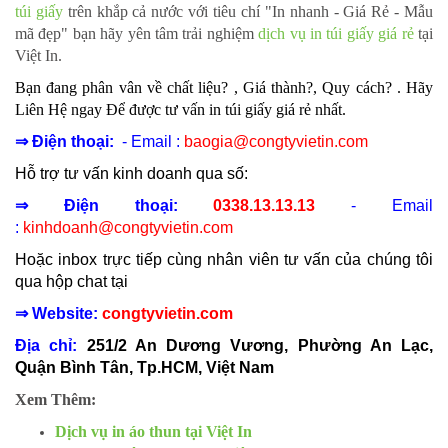
túi giấy
trên khắp cả nước với tiêu chí "In nhanh - Giá Rẻ - Mẫu
mã đẹp" bạn hãy yên tâm trải nghiệm
dịch vụ in túi giấy giá rẻ
tại
Việt In.
Bạn đang phân vân về chất liệu? , Giá thành?, Quy cách? . Hãy
Liên Hệ ngay Để được tư vấn in túi giấy giá rẻ nhất.
⇒ Điện thoại:
- Email :
baogia@congtyvietin.com
Hỗ trợ tư vấn kinh doanh qua số:
⇒ Điện thoại:
0338.13.13.13
- Email
:
kinhdoanh@congtyvietin.com
Hoặc inbox trực tiếp cùng nhân viên tư vấn của chúng tôi
qua hộp chat tại
⇒ Website:
congtyvietin.com
Địa chỉ:
251/2 An Dương Vương, Phường An Lạc,
Quận Bình Tân, Tp.HCM, Việt Nam
Xem Thêm:
Dịch vụ in áo thun tại Việt In