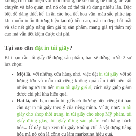
không chỉ thân thiện với môi trường, dễ sử dụng, dễ dùng, dễ vận
chuyển và bảo quản, mà nó còn có thể tái sử dụng nhiều lần. Đặc
biệt dễ dàng thiết kế, in ấn các họa tiết hoa văn, màu sắc phức tạp
khi muốn in ấn thương hiệu tạo độ bền cao, màu in đẹp, bắt mắt
và sắc nét giúp nâng tầm giá trị sản phẩm, mang giá trị thẩm mỹ
cao mà vẫn tiết kiệm được chi phí.
Tại sao cần
đặt in túi giấy
?
Khi bạn cần
túi giấy
để đựng sản phẩm, bạn sẽ đứng trước 2 sự
lựa chọn:
Một là,
với những cửa hàng nhỏ, việc đặt
in túi giấy
với số
lượng lớn và mẫu mã riêng không quá cần thiết nên rất
nhiều người ưu tiên
mua túi giấy giá sỉ
, cách này giúp giảm
được chi phí khá hiệu quả.
Hai là,
nếu bạn muốn
túi giấy
có thương hiệu riêng thì bạn
cần
đặt in túi giấy
theo ý của riêng mình. Ví dụ như:
in túi
giấy cho shop thời trang
,
in túi giấy cho shop Mỹ phẩm
,
túi
giấy đựng giày
,
túi giấy đựng sản phẩm
cửa hàng bách
hóa... Ở đây bạn xem
túi giấy
không chỉ là vật đựng hàng
hóa mà nó còn là công cụ làm marketing hiệu quả.