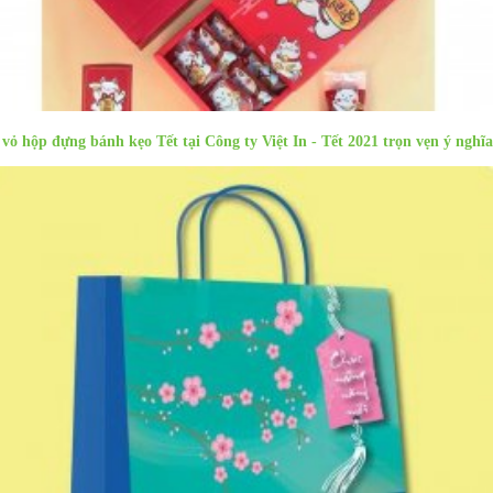
 vỏ hộp đựng bánh kẹo Tết tại Công ty Việt In - Tết 2021 trọn vẹn ý nghĩa