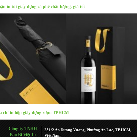
ận in túi giấy đựng cà phê chất lượng, giá tốt
a chỉ in hộp giấy đựng rượu TPHCM
Công ty TNHH
251/2 An Dương Vương, Phường An Lạc, TP.HCM,
Bao Bì Việt In
Việt Nam