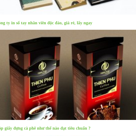
ng ty in sổ tay nhân viên độc đáo, giá rẻ, lấy ngay
p giấy đựng cà phê như thế nào đạt tiêu chuẩn ?