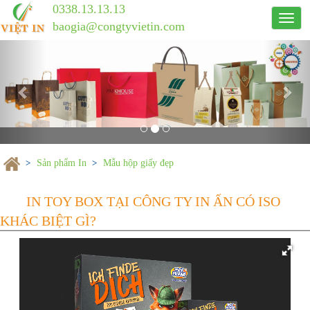
0338.13.13.13
Công
baogia@congtyvietin.com
ty
Previous
in
Nex
ấn
Việt
In
Sản phẩm In
Mẫu hộp giấy đẹp
IN TOY BOX TẠI CÔNG TY IN ẤN
KHÁC BIỆT GÌ?