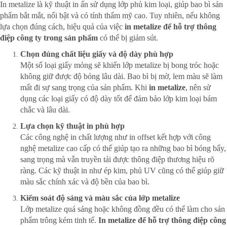
In metalize là kỹ thuật in ấn sử dụng lớp phủ kim loại, giúp bao bì sản
phẩm bắt mắt, nổi bật và có tính thẩm mỹ cao. Tuy nhiên, nếu không
lựa chọn đúng cách, hiệu quả của việc
in metalize để hỗ trợ thông
điệp công ty trong sản phẩm
có thể bị giảm sút.
Chọn đúng chất liệu giấy và độ dày phù hợp
Một số loại giấy mỏng sẽ khiến lớp metalize bị bong tróc hoặc
không giữ được độ bóng lâu dài. Bao bì bị mờ, lem màu sẽ làm
mất đi sự sang trọng của sản phẩm. Khi
in metalize
, nên sử
dụng các loại giấy có độ dày tốt để đảm bảo lớp kim loại bám
chắc và lâu dài.
Lựa chọn kỹ thuật in phù hợp
Các công nghệ in chất lượng như in offset kết hợp với công
nghệ metalize cao cấp có thể giúp tạo ra những bao bì bóng bẩy,
sang trọng mà vẫn truyền tải được thông điệp thương hiệu rõ
ràng. Các kỹ thuật in như ép kim, phủ UV cũng có thể giúp giữ
màu sắc chính xác và độ bền của bao bì.
Kiểm soát độ sáng và màu sắc của lớp metalize
Lớp metalize quá sáng hoặc không đồng đều có thể làm cho sản
phẩm trông kém tinh tế.
In metalize để hỗ trợ thông điệp công