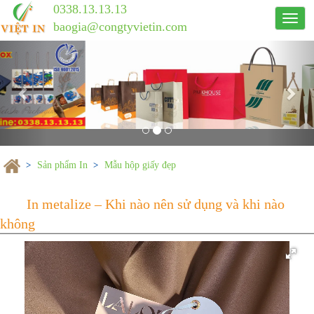
0338.13.13.13
Công
baogia@congtyvietin.com
ty
Previous
in
Nex
ấn
Việt
In
Sản phẩm In
Mẫu hộp giấy đẹp
In metalize – Khi nào nên sử dụng v
không