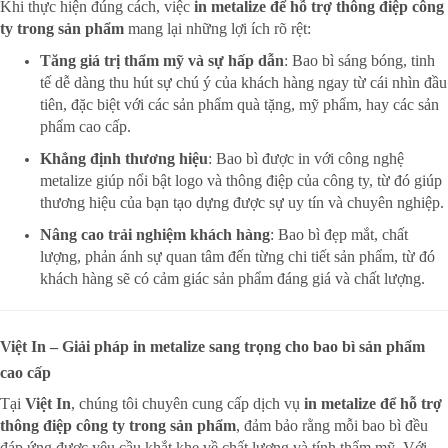
Khi thực hiện đúng cách, việc
in metalize để hỗ trợ thông điệp công
ty trong sản phẩm
mang lại những lợi ích rõ rệt:
Tăng giá trị thẩm mỹ và sự hấp dẫn
: Bao bì sáng bóng, tinh
tế dễ dàng thu hút sự chú ý của khách hàng ngay từ cái nhìn đầu
tiên, đặc biệt với các sản phẩm quà tặng, mỹ phẩm, hay các sản
phẩm cao cấp.
Khẳng định thương hiệu
: Bao bì được in với công nghệ
metalize giúp nổi bật logo và thông điệp của công ty, từ đó giúp
thương hiệu của bạn tạo dựng được sự uy tín và chuyên nghiệp.
Nâng cao trải nghiệm khách hàng
: Bao bì đẹp mắt, chất
lượng, phản ánh sự quan tâm đến từng chi tiết sản phẩm, từ đó
khách hàng sẽ có cảm giác sản phẩm đáng giá và chất lượng.
Việt In – Giải pháp in metalize sang trọng cho bao bì sản phẩm
cao cấp
Tại
Việt In
, chúng tôi chuyên cung cấp dịch vụ
in metalize để hỗ trợ
thông điệp công ty trong sản phẩm
, đảm bảo rằng mỗi bao bì đều
đáp ứng được yêu cầu khắt khe về chất lượng và tính thẩm mỹ. Với