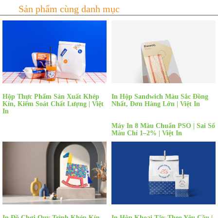
Hộp Thực Phẩm Sản Xuất Khép
In Hộp Sandwich Màu Sắc Đồng
Kín, Kiểm Soát Chất Lượng | Việt
Nhất, Đơn Hàng Lớn | Việt In
In
Máy In 8 Màu Chuẩn PSO | Sai Số
Màu Chỉ 1–2% | Việt In
In Đồ Chơi Quy Trình Khép Kín
In Hộp Khoai Tây Theo Yêu Cầu |