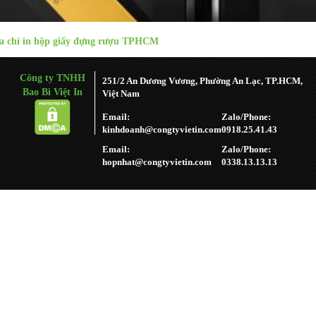
a chỉ in hộp giấy đựng rượu TPHCM
Công ty TNHH
251/2 An Dương Vương, Phường An Lạc, TP.HCM,
Bao Bì Việt In
Việt Nam
Email:
Zalo/Phone:
kinhdoanh@congtyvietin.com
0918.25.41.43
Email:
Zalo/Phone:
hopnhat@congtyvietin.com
0338.13.13.13