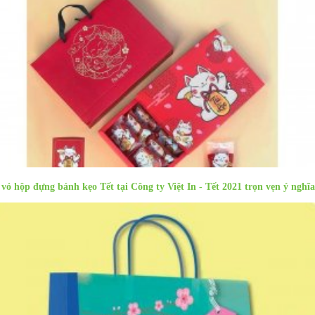
 vỏ hộp đựng bánh kẹo Tết tại Công ty Việt In - Tết 2021 trọn vẹn ý nghĩa