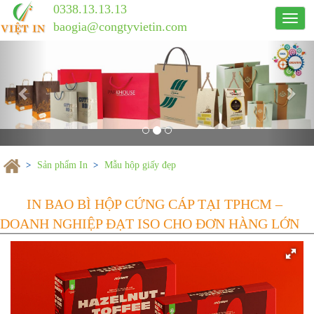
0338.13.13.13
Công
baogia@congtyvietin.com
ty
Previous
in
Nex
ấn
Việt
In
Sản phẩm In
Mẫu hộp giấy đẹp
IN BAO BÌ HỘP CỨNG CÁP TẠI 
DOANH NGHIỆP ĐẠT ISO CHO ĐƠN 