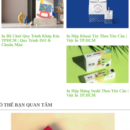
In Đồ Chơi Quy Trình Khép Kín
In Hộp Khoai Tây Theo Yêu Cầu |
TPHCM | Quy Trình ISO &
Việt In TP.HCM
Chuẩn Màu
In Hộp Đựng Sushi Theo Yêu Cầu |
Việt In TP.HCM
Ó THỂ BẠN QUAN TÂM