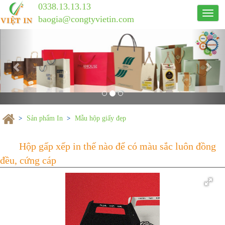
0338.13.13.13
Công
baogia@congtyvietin.com
ty
Previous
in
Nex
ấn
Việt
In
Sản phẩm In
Mẫu hộp giấy đẹp
Hộp gấp xếp in thế nào để có màu sắ
đều, cứng cáp