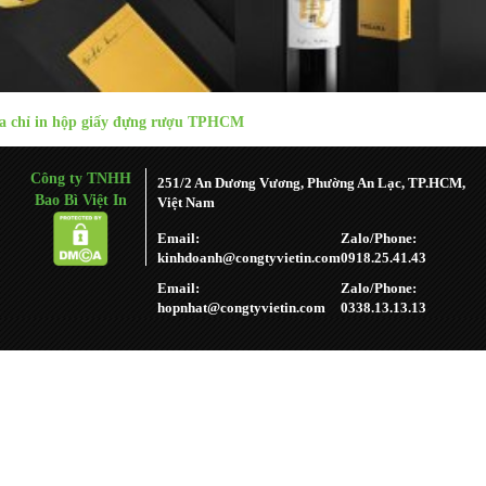
a chỉ in hộp giấy đựng rượu TPHCM
Công ty TNHH
251/2 An Dương Vương, Phường An Lạc, TP.HCM,
Bao Bì Việt In
Việt Nam
Email:
Zalo/Phone:
kinhdoanh@congtyvietin.com
0918.25.41.43
Email:
Zalo/Phone:
hopnhat@congtyvietin.com
0338.13.13.13