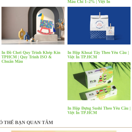
Màu Chỉ 1–2% | Việt In
In Đồ Chơi Quy Trình Khép Kín
In Hộp Khoai Tây Theo Yêu Cầu |
TPHCM | Quy Trình ISO &
Việt In TP.HCM
Chuẩn Màu
In Hộp Đựng Sushi Theo Yêu Cầu |
Việt In TP.HCM
Ó THỂ BẠN QUAN TÂM