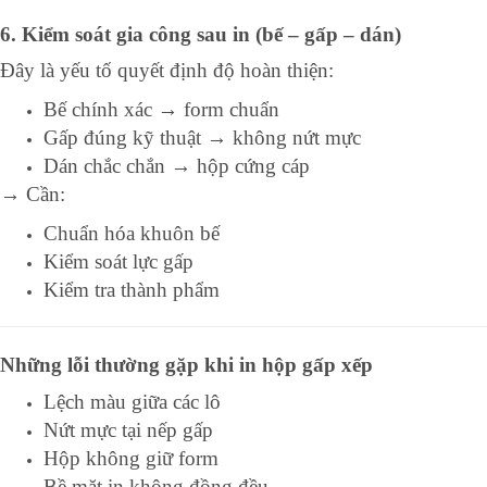
6. Kiểm soát gia công sau in (bế – gấp – dán)
Đây là yếu tố quyết định độ hoàn thiện:
Bế chính xác → form chuẩn
Gấp đúng kỹ thuật → không nứt mực
Dán chắc chắn → hộp cứng cáp
→ Cần:
Chuẩn hóa khuôn bế
Kiểm soát lực gấp
Kiểm tra thành phẩm
Những lỗi thường gặp khi in hộp gấp xếp
Lệch màu giữa các lô
Nứt mực tại nếp gấp
Hộp không giữ form
Bề mặt in không đồng đều