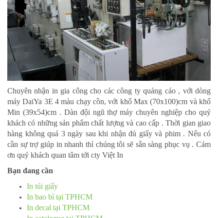
Chuyên nhận in gia công cho các công ty quảng cáo , với dòng
máy DaiYa 3E 4 màu chạy cồn, với khổ Max (70x100)cm và khổ
Min (39x54)cm . Dàn đội ngũ thợ máy chuyên nghiệp cho quý
khách có những sản phẩm chất lượng và cao cấp . Thời gian giao
hàng không quá 3 ngày sau khi nhận đủ giấy và phim . Nếu có
cần sự trợ giúp in nhanh thì chúng tôi sẽ sẵn sàng phục vụ . Cám
ơn quý khách quan tâm tới cty Việt In
Bạn đang cần
In túi giấy
In bao bì tại TPHCM
In decal tại TPHCM