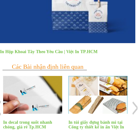
In Hộp Khoai Tây Theo Yêu Cầu | Việt In TP.HCM
In decal trong suốt nhanh
In túi giấy đựng bánh mì tại
In 
chóng, giá rẻ Tp.HCM
Công ty thiết kế in ấn Việt In
Việ