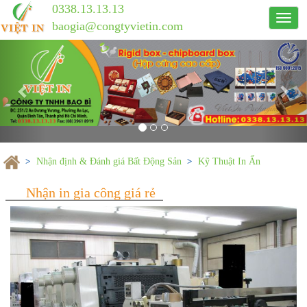
0338.13.13.13
Công
baogia@congtyvietin.com
ty
Previous
in
Nex
ấn
Việt
In
Nhận định & Đánh giá Bất Động Sản
Kỹ Thuật In Ấn
Nhận in gia công giá rẻ