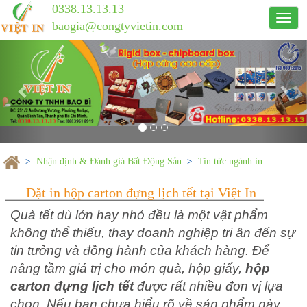
0338.13.13.13
Công
baogia@congtyvietin.com
ty
Previous
in
Nex
ấn
Việt
In
Nhận định & Đánh giá Bất Động Sản
Tin tức ngành in
Quà tết dù lớn hay nhỏ đều là một vật phẩm
không thể thiếu, thay doanh nghiệp tri ân đến sự
tin tưởng và đồng hành của khách hàng. Để
Đặt in hộp carton đựng lịch tết tại Vi
nâng tầm giá trị cho món quà, hộp giấy,
hộp
carton đựng lịch tết
được rất nhiều đơn vị lựa
chọn. Nếu bạn chưa hiểu rõ về sản phẩm này,