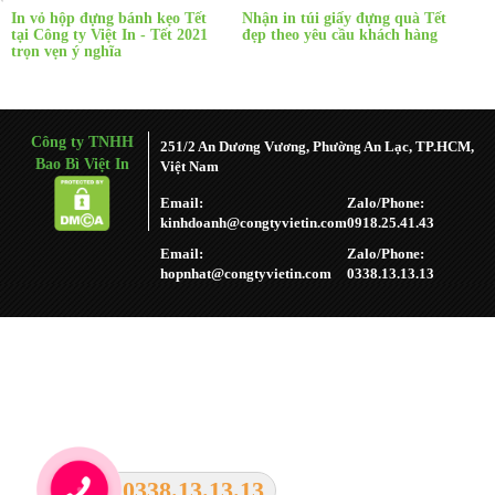
In vỏ hộp đựng bánh kẹo Tết
Nhận in túi giấy đựng quà Tết
Nhữ
tại Công ty Việt In - Tết 2021
đẹp theo yêu cầu khách hàng
đựn
trọn vẹn ý nghĩa
Công ty TNHH
251/2 An Dương Vương, Phường An Lạc, TP.HCM,
Bao Bì Việt In
Việt Nam
Email:
Zalo/Phone:
kinhdoanh@congtyvietin.com
0918.25.41.43
Email:
Zalo/Phone:
hopnhat@congtyvietin.com
0338.13.13.13
0338.13.13.13