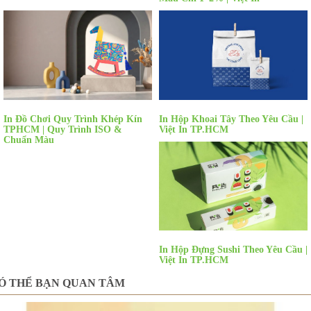
In Đồ Chơi Quy Trình Khép Kín
In Hộp Khoai Tây Theo Yêu Cầu |
TPHCM | Quy Trình ISO &
Việt In TP.HCM
Chuẩn Màu
In Hộp Đựng Sushi Theo Yêu Cầu |
Việt In TP.HCM
Ó THỂ BẠN QUAN TÂM