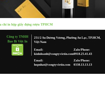
a chỉ in hộp giấy đựng rượu TPHCM
Công ty TNHH
251/2 An Dương Vương, Phường An Lạc, TP.HCM,
Bao Bì Việt In
Việt Nam
Email:
Zalo/Phone:
kinhdoanh@congtyvietin.com
0918.25.41.43
Email:
Zalo/Phone:
hopnhat@congtyvietin.com
0338.13.13.13