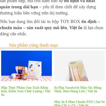
sản phẩm đẹp, mà còn đảm bảo sự
ổn định và nhất
quán trong dài hạn
– yếu tố then chốt để xây dựng
thương hiệu bền vững trên thị trường.
Nếu bạn đang tìm đối tác in hộp TOY BOX
ổn định –
chuẩn màu – sản xuất quy mô lớn
,
Việt In
là lựa chọn
đáng cân nhắc.
Hộp Thực Phẩm Sản Xuất Khép
In Hộp Sandwich Màu Sắc Đồng
Kín, Kiểm Soát Chất Lượng | Việt
Nhất, Đơn Hàng Lớn | Việt In
In
Máy In 8 Màu Chuẩn PSO | Sai Số
Màu Chỉ 1–2% | Việt In