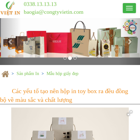
0338.13.13.13
Công
baogia@congtyvietin.com
ty
Previous
in
Nex
ấn
Việt
In
Sản phẩm In
Mẫu hộp giấy đẹp
Các yếu tố tạo nên hộp in toy box ra
bộ về màu sắc và chất lượng