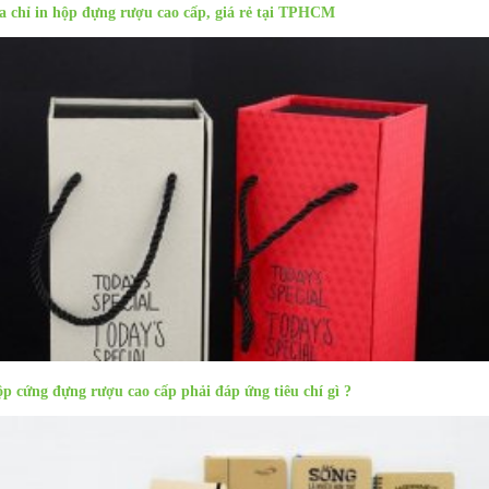
a chỉ in hộp đựng rượu cao cấp, giá rẻ tại TPHCM
p cứng đựng rượu cao cấp phải đáp ứng tiêu chí gì ?