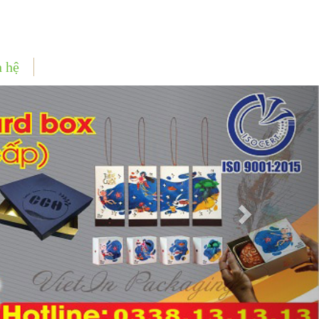
n hệ
Next