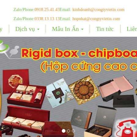
Zalo/Phone:
0918.25.41.43
Email:
kinhdoanh@congtyvietin.com
Zalo/Phone:
0338.13.13.13
Email:
hopnhat@congtyvietin.com
y
Dịch vụ
Mẫu In Ấn
Tin tức
Liê