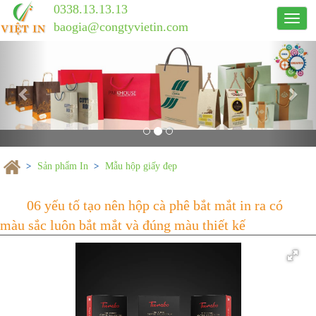
0338.13.13.13
Công
baogia@congtyvietin.com
ty
Previous
in
Nex
ấn
Việt
In
Sản phẩm In
Mẫu hộp giấy đẹp
06 yếu tố tạo nên hộp cà phê bắt mắt 
màu sắc luôn bắt mắt và đúng màu thiết 