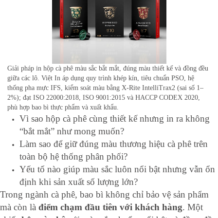
Giải pháp in hộp cà phê màu sắc bắt mắt, đúng màu thiết kế và đồng đều
giữa các lô. Việt In áp dụng quy trình khép kín, tiêu chuẩn PSO, hệ
thống pha mực IFS, kiểm soát màu bằng X-Rite IntelliTrax2 (sai số 1–
2%); đạt ISO 22000:2018, ISO 9001:2015 và HACCP CODEX 2020,
phù hợp bao bì thực phẩm và xuất khẩu.
Vì sao hộp cà phê cùng thiết kế nhưng in ra không
“bắt mắt” như mong muốn?
Làm sao để giữ đúng màu thương hiệu cà phê trên
toàn bộ hệ thống phân phối?
Yếu tố nào giúp màu sắc luôn nổi bật nhưng vẫn ổn
định khi sản xuất số lượng lớn?
Trong ngành cà phê, bao bì không chỉ bảo vệ sản phẩm
mà còn là
điểm chạm đầu tiên với khách hàng
. Một