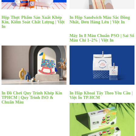
Hộp Thực Phẩm Sản Xuất Khép
In Hộp Sandwich Màu Sắc Đồng
Kín, Kiểm Soát Chất Lượng | Việt
Nhất, Đơn Hàng Lớn | Việt In
In
Máy In 8 Màu Chuẩn PSO | Sai Số
Màu Chỉ 1–2% | Việt In
In Đồ Chơi Quy Trình Khép Kín
In Hộp Khoai Tây Theo Yêu Cầu |
TPHCM | Quy Trình ISO &
Việt In TP.HCM
Chuẩn Màu