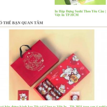
In Hộp Đựng Sushi Theo Yêu Cầu |
Việt In TP.HCM
Ó THỂ BẠN QUAN TÂM
 vỏ hộp đựng bánh kẹo Tết tại Công ty Việt In - Tết 2021 trọn vẹn ý nghĩa