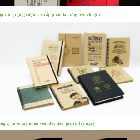
p cứng đựng rượu cao cấp phải đáp ứng tiêu chí gì ?
ng ty in sổ tay nhân viên độc đáo, giá rẻ, lấy ngay