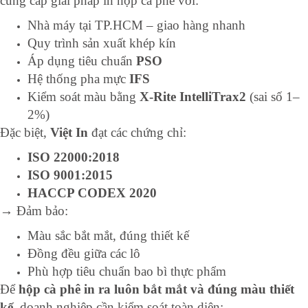
cung cấp giải pháp in hộp cà phê với:
Nhà máy tại TP.HCM – giao hàng nhanh
Quy trình sản xuất khép kín
Áp dụng tiêu chuẩn
PSO
Hệ thống pha mực
IFS
Kiểm soát màu bằng
X-Rite IntelliTrax2
(sai số 1–
2%)
Đặc biệt,
Việt In
đạt các chứng chỉ:
ISO 22000:2018
ISO 9001:2015
HACCP CODEX 2020
→ Đảm bảo:
Màu sắc bắt mắt, đúng thiết kế
Đồng đều giữa các lô
Phù hợp tiêu chuẩn bao bì thực phẩm
Để
hộp cà phê in ra luôn bắt mắt và đúng màu thiết
kế
, doanh nghiệp cần kiểm soát toàn diện: